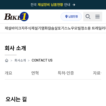
전국
제설장비 납품현황
안내
→
국내 1위
제설장비 제작 전문업체 (주)바이크원
납품현황
제설 현장의 정답!
다목적 차량의 표준!
제설바이크
자주식제설기
염화칼슘살포기
스노우모빌
청소용 트레일러
전국
제설장비 납품현황
안내
→
'국내 유일'의
특허 제설 시스템
보유기업
회사 소개
전국이 선택한
제설·다목적 장비 전문기업
>
회사소개
>
CONTACT US
개요
연혁
특허·인증
자료실
오시는 길