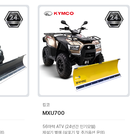
킴코
MXU700
56마력 ATV (24년간 인기모델)
의)
제설기 별매 (살포기 및 추가옵션 문의)