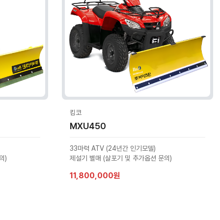
킴코
MXU450
33마력 ATV (24년간 인기모델)
의)
제설기 별매 (살포기 및 추가옵션 문의)
11,800,000원