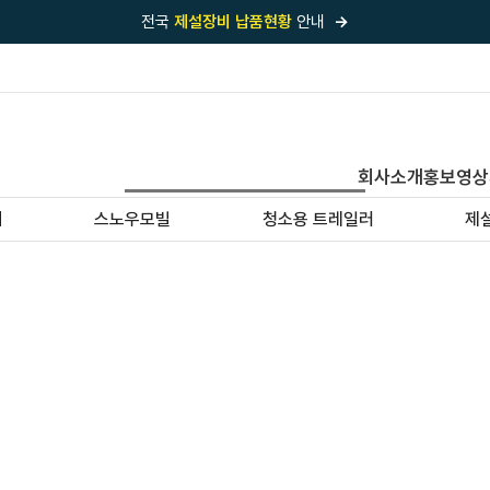
전국
제설장비 납품현황
안내
→
국내 1위
제설장비 제작 전문업체 (주)바이크원
제설 현장의 정답!
다목적 차량의 표준!
전국
제설장비 납품현황
안내
→
회사소개
홍보영상
'국내 유일'의
특허 제설 시스템
보유기업
기
스노우모빌
청소용 트레일러
제
전국이 선택한
제설·다목적 장비 전문기업