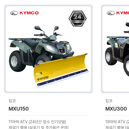
킴코
킴코
MXU150
MXU300
11마력 ATV (24년간 장수 인기모델)
19마력 ATV 
제설기 별매 (살포기 및 추가옵션 문의)
제설기 별매 (