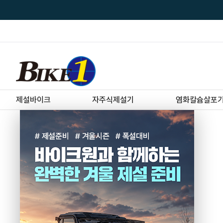
제설바이크
자주식제설기
염화칼슘살포