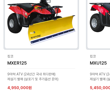
킴코
킴코
MXER125
MXU125
9마력 ATV (24년간 국내 최다판매)
9마력 ATV (
제설기 별매 (살포기 및 추가옵션 문의)
제설기 별매 (
4,950,000원
5,450,00