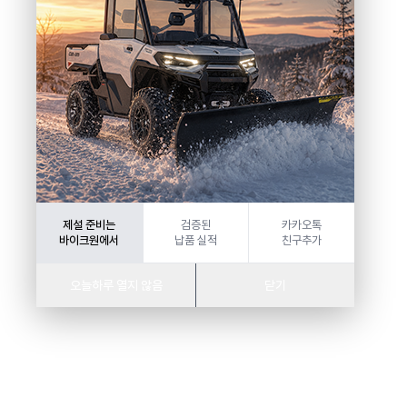
제설 준비는
검증된
카카오톡
바이크원에서
납품 실적
친구추가
오늘하루 열지 않음
닫기