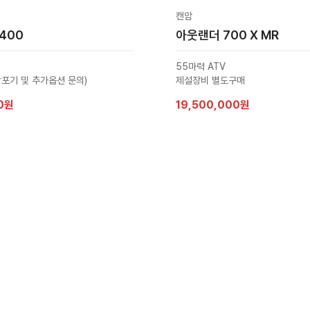
캔암
400
아웃랜더 700 X MR
55마력 ATV
살포기 및 추가옵션 문의)
제설장비 별도구매
00원
19,500,000원