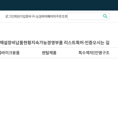
로그인
회원가입
장바구니(
0
)
마이페이지
주문조회
제설장비납품현황
지속가능경영
부품 리스트
특허·인증
오시는 길
설바이크용품
렌탈제품
특수제작|인명구조