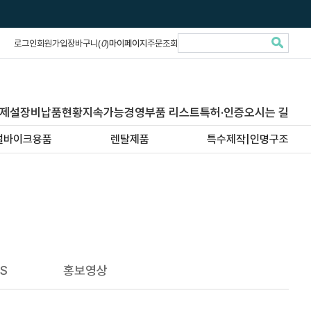
로그인
회원가입
장바구니(
0
)
마이페이지
주문조회
제설장비납품현황
지속가능경영
부품 리스트
특허·인증
오시는 길
설바이크용품
렌탈제품
특수제작|인명구조
S
홍보영상