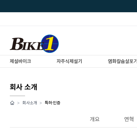
제설바이크
자주식제설기
염화칼슘살포
회사 소개
>
회사소개
>
특허·인증
개요
연혁