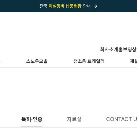
전국
제설장비 납품현황
안내
→
국내 1위
제설장비 제작 전문업체 (주)바이크원
제설 현장의 정답!
다목적 차량의 표준!
전국
제설장비 납품현황
안내
→
회사소개
홍보영상
'국내 유일'의
특허 제설 시스템
보유기업
기
스노우모빌
청소용 트레일러
제
전국이 선택한
제설·다목적 장비 전문기업
특허·인증
자료실
CONTACT U