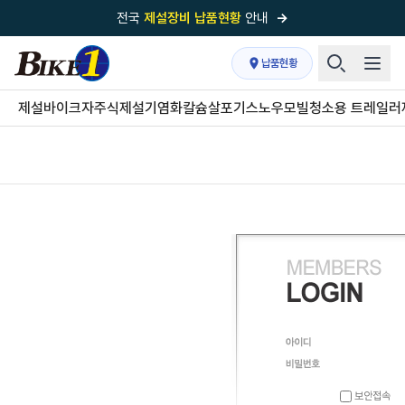
전국
제설장비 납품현황
안내
→
국내 1위
제설장비 제작 전문업체 (주)바이크원
납품현황
제설 현장의 정답!
다목적 차량의 표준!
제설바이크
자주식제설기
염화칼슘살포기
스노우모빌
청소용 트레일러
전국
제설장비 납품현황
안내
→
'국내 유일'의
특허 제설 시스템
보유기업
전국이 선택한
제설·다목적 장비 전문기업
보안접속